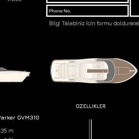
Bilgi Talebiniz icin formu doldurara
OZELLIKLER
Parker GVM310
.35 m