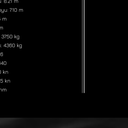
: 8.21 m
oyu: 7.10 m
.5 m
 m
: 3750 kg
k: 4360 kg
 6
340
0 kn
25 kn
 nm