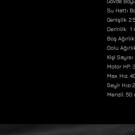
Gövde Boyu
Su Hattı B
Genişlik: 2
Derinlik: 1
Boş Ağırlık
Dolu Ağırlı
Kişi Sayısı:
Motor HP: 
Max. Hız: 4
Seyir Hızı:
Menzil: 50