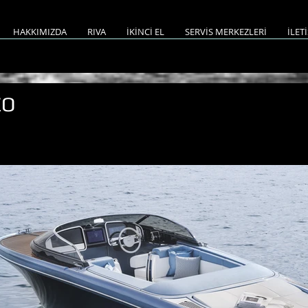
HAKKIMIZDA
RIVA
İKİNCİ EL
SERVİS MERKEZLERİ
İLET
EO